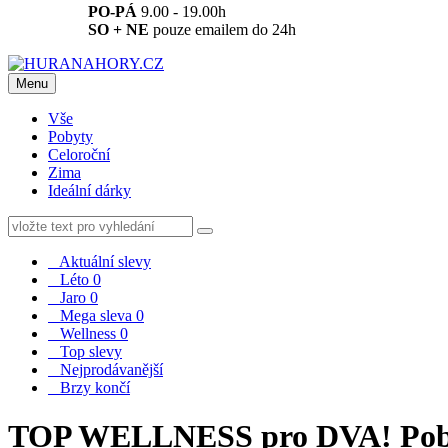
PO-PÁ
9.00 - 19.00h
SO + NE
pouze emailem do 24h
Menu
Vše
Pobyty
Celoroční
Zima
Ideální dárky
Aktuální slevy
Léto
0
Jaro
0
Mega sleva
0
Wellness
0
Top slevy
Nejprodávanější
Brzy končí
TOP WELLNESS pro DVA! Pobyt 