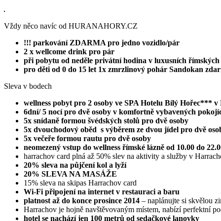
Vždy něco navíc od HURANAHORY.CZ
!!! parkování ZDARMA pro jedno vozidlo/pár
2 x wellcome drink pro pár
při pobytu od neděle privátní hodina v luxusních římských 
pro děti od 0 do 15 let 1x zmrzlinový pohár Sandokan zda
Sleva v bodech
wellness pobyt pro 2 osoby ve SPA Hotelu Bílý Hořec*** v
6dní/ 5 nocí pro dvě osoby v komfortně vybavených pokojích 
5x snídaně formou švédských stolů pro dvě osoby
5x dvouchodový oběd s výběrem ze dvou jídel pro dvě oso
5x večeře formou rautu pro dvě osoby
neomezený vstup do wellness římské lázně od 10.00 do 22.00
harrachov card plná až 50% slev na aktivity a služby v Harrach
20% sleva na půjčení kol a lyží
20% SLEVA NA MASÁŽE
15% sleva na skipas Harrachov card
Wi-Fi připojení na internet v restauraci a baru
platnost až do konce prosince 2014
– naplánujte si skvělou 
Harrachov je hojně navštěvovaným místem, nabízí perfektní pod
hotel se nachází jen 100 metrů od sedačkové lanovky