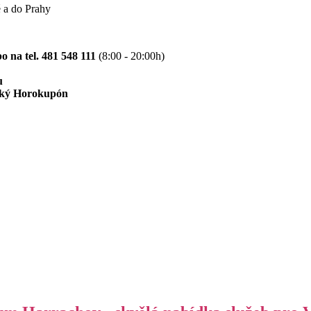
 a do Prahy
o na tel. 481 548 111
(8:00 - 20:00h)
u
ětský Horokupón