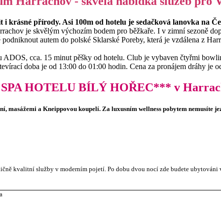
um Harrachov - skvělá nabídka služeb pro V
it i krásné přírody. Asi 100m od hotelu je sedačková lanovka na Č
Harrachov je skvělým výchozím bodem pro běžkaře. I v zimní sezoně d
ně podniknout autem do polské Sklarské Poreby, která je vzdálena z Har
u ADOS, cca. 15 minut pěšky od hotelu. Club je vybaven čtyřmi bowl
Otevírací doba je od 13:00 do 01:00 hodin. Cena za pronájem dráhy je o
 v SPA HOTELU BÍLÝ HOŘEC*** v Harrachov
ázní, masážemi a Kneippovou koupelí. Za luxusním wellness pobytem nemusíte jez
čně kvalitní služby v moderním pojetí. Po dobu dvou nocí zde budete ubytováni v