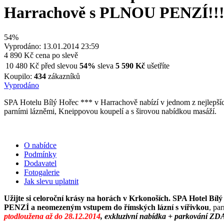
Harrachově s PLNOU PENZÍ
54%
Vyprodáno: 13.01.2014 23:59
4 890 Kč
cena po slevě
10 480 Kč
před slevou
54%
sleva
5 590 Kč
ušetříte
Koupilo:
434
zákazníků
Vyprodáno
SPA Hotelu Bílý Hořec *** v Harrachově nabízí v jednom z nejlepší
parními lázněmi, Kneippovou koupelí a s širovou nabídkou masáží.
O nabídce
Podmínky
Dodavatel
Fotogalerie
Jak slevu uplatnit
Užijte si celoroční krásy na horách v Krkonoších. SPA Hotel Bíl
PENZÍ a neomezeným vstupem do římských lázní s vířivkou
, pa
ptodloužena až do 28.12.2014
, exkluzivní nabídka + parkování Z