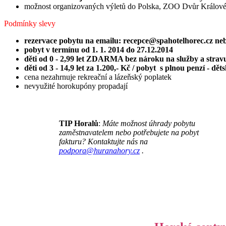
možnost organizovaných výletů do Polska, ZOO Dvůr Králové
Podmínky slevy
rezervace pobytu na emailu: recepce@spahotelhorec.cz neb
pobyt v termínu od 1. 1. 2014 do 27.12.2014
děti od 0 - 2,99 let ZDARMA bez nároku na služby a strav
děti od 3 - 14,9 let za 1.200,- Kč / pobyt s plnou penzí - d
cena nezahrnuje rekreační a lázeňský poplatek
nevyužité horokupóny propadají
TIP Horalů
:
Máte možnost úhrady pobytu
zaměstnavatelem nebo potřebujete na pobyt
fakturu? Kontaktujte nás na
podpora@huranahory.cz
.