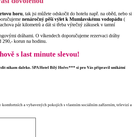
aši dovolenou
ertovu horu
, tak jsi můžete odskočit do hotelu např. na oběd, nebo si
oporučujeme
nenáročný pěší výlet k Mumlavskému vodopádu
(
rachova pár kilometrů a dát si třeba výtečný zákusek v tamní
ingovými dráhami. O víkendech doporučujeme rezervaci dráhy
d 290,- korun na hodinu.
ě s last minute slevou!
dit nikam daleko. SPA Hotel Bílý Hořec*** si pro Vás připravil unikátní
 komfortních a vybavených pokojích s vlastním sociálním zařízením, televizí a