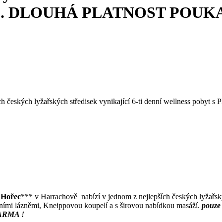
!!!. DLOUHÁ PLATNOST POUK
ch českých lyžařských středisek vynikající 6-ti denní wellness poby
ý Hořec
*** v Harrachově
nabízí v jednom z nejlepších českých lyžařsk
rními lázněmi, Kneippovou koupelí a s širovou nabídkou masáží.
pouze 
DARMA !