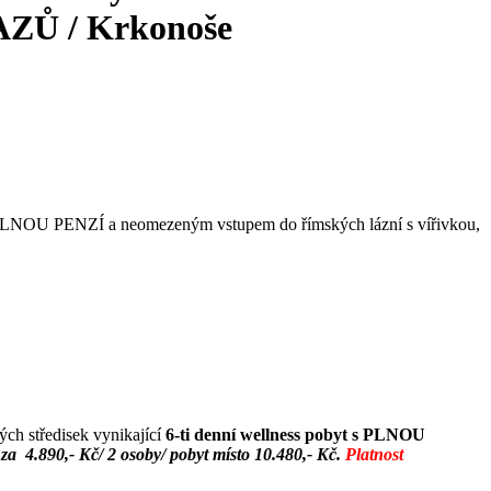
AZŮ
/ Krkonoše
t s PLNOU PENZÍ a neomezeným vstupem do římských lázní s vířivkou,
ých středisek vynikající
6-ti denní wellness pobyt s PLNOU
za 4.890,- Kč/ 2 osoby/ pobyt místo 10.480,- Kč.
Platnost