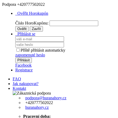
Podpora
+420777502022
Ověřit Horokupón
Číslo HoroKupónu:
Ověřit
Zavřít
Přihlásit se
Příště přihlásit automaticky
zapomenuté heslo
Přihlásit
Facebook
Registrace
FAQ
Jak nakupovat?
Kontakt
podpora@huranahory.cz
+420777502022
huranahory.cz
Pracovní doba: