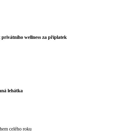
 privátního wellness za příplatek
aná lehátka
během celého roku