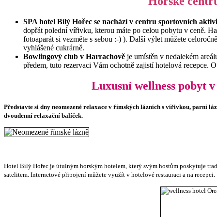
Horské centr
SPA hotel Bílý Hořec se nachází v centru sportovních aktiv
dopřát polední vířivku, kterou máte po celou pobytu v ceně. 
fotoaparát si vezměte s sebou :-) ). Další výlet můžete celoroč
vyhlášené cukrárně.
Bowlingový club v Harrachově
je umístěn v nedalekém areál
předem, tuto rezervaci Vám ochotně zajistí hotelová recepce. 
Luxusní wellness pobyt
Představte si dny neomezené relaxace v římských lázních s vířivkou, parní l
dvoudenní relaxační balíček.
Hotel Bílý Hořec je útulným horským hotelem, který svým hostům poskytuje tradi
satelitem. Internetové připojení můžete využít v hotelové restauraci a na recepci.