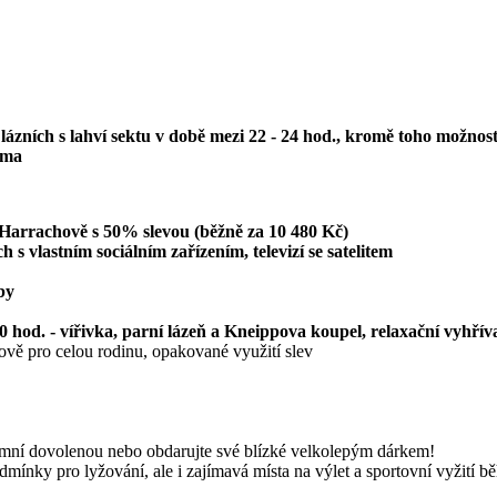
lázních s lahví sektu v době mezi 22 - 24 hod., kromě toho možnost
rma
 Harrachově s 50% slevou (běžně za 10 480 Kč)
s vlastním sociálním zařízením, televizí se satelitem
by
 hod. - vířivka, parní lázeň a Kneippova koupel, relaxační vyhřív
ově pro celou rodinu, opakované využití slev
zimní dovolenou nebo obdarujte své blízké velkolepým dárkem!
mínky pro lyžování, ale i zajímavá místa na výlet a sportovní vyžití 