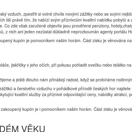
ý vzduch, zpestřit si volné chvíle novými zážitky nebo se svými nejbli
ch liší právě tím, že nabízí svým příznivcům kvalitní nabídku pobytů a
. Co zde však zaručeně objevíte jsou prověřené penziony, hotely,chaty 
itků, z nich ani jeden nezůstal důkladně neprozkoumán agenty portálu H
koupený kupón je pomocníkem našim horám. Část zisku je věnována na 
e, jiskřičky v jeho očích, při pokusu pohladit ovečku nebo telátko n
 žijeme a ještě dlouho nám přinášejí radost, když se probíráme rodinným
 zážitků a čerstvého vzduchu v pohádkové přírodě českých hor najdete 
tující kvalitní služby za příznivé odpovídající ceny, nabídky atrakcí, p
dý zakoupený kupón je i pomocníkem našim horám. Část zisku je věnová
ŽDÉM VĚKU