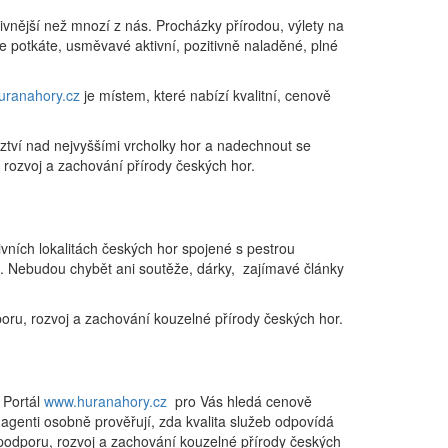
ivnější než mnozí z nás. Procházky přírodou, výlety na
 je potkáte, usměvavé aktivní, pozitivně naladěné, plné
uranahory.cz
je místem, které nabízí kvalitní, cenově
ztví nad nejvyššími vrcholky hor a nadechnout se
ozvoj a zachování přírody českých hor.
ivních lokalitách českých hor spojené s pestrou
. Nebudou chybět ani soutěže, dárky, zajímavé články
, rozvoj a zachování kouzelné přírody českých hor.
 Portál
www.huranahory.cz
pro Vás hledá cenově
 agenti osobně prověřují, zda kvalita služeb odpovídá
podporu, rozvoj a zachování kouzelné přírody českých