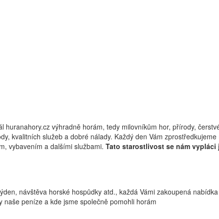
rtál huranahory.cz výhradně horám, tedy milovníkům hor, přírody, čerst
ohody, kvalitních služeb a dobré nálady. Každý den Vám zprostředkujem
em, vybavením a dalšími službami.
Tato starostlivost se nám vypláci 
týden, návštěva horské hospůdky atd., každá Vámi zakoupená nabídka 
aly naše peníze a kde jsme společně pomohli horám