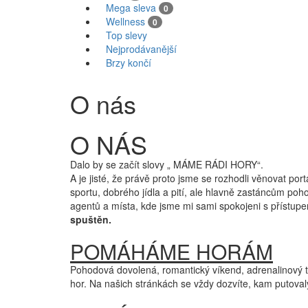
Mega sleva
0
Wellness
0
Top slevy
Nejprodávanější
Brzy končí
O nás
O NÁS
Dalo by se začít slovy „ MÁME RÁDI HORY“.
A je jisté, že právě proto jsme se rozhodli věnovat po
sportu, dobrého jídla a pití, ale hlavně zastáncům p
agentů a místa, kde jsme mi sami spokojeni s přístup
spuštěn.
POMÁHÁME HORÁM
Pohodová dovolená, romantický víkend, adrenalinový 
hor. Na našich stránkách se vždy dozvíte, kam putov