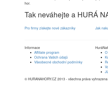
hor.
Tak neváhejte a HURÁ 
Pro firmy
získejte nové zákazníky
Jak nak
Informace
HuráNaH
Affiliate program
O
Ochrana Vašich údajů
K
Všeobecné obchodní podmínky
R
Vo
Ji
© HURANAHORY.CZ 2013 - všechna práva vyhrazena