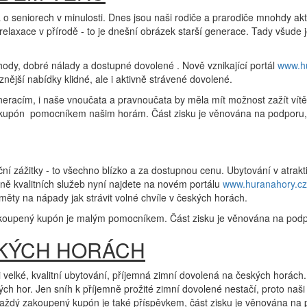
 o seniorech v minulosti. Dnes jsou naši rodiče a prarodiče mnohdy akt
 a relaxace v přírodě - to je dnešní obrázek starší generace. Tady všude
ohody, dobré nálady a dostupné dovolené . Nově vznikající portál
www.h
ější nabídky klidné, ale i aktivně strávené dovolené.
neracím, i naše vnoučata a pravnoučata by měla mít možnost zažít vítě
kupón pomocníkem našim horám. Část zisku je věnována na podporu, r
iční zážitky - to všechno blízko a za dostupnou cenu. Ubytování v atrakt
ně kvalitních služeb nyní najdete na novém portálu
www.huranahory.cz
měty na nápady jak strávit volné chvíle v českých horách.
pený kupón je malým pomocníkem. Část zisku je věnována na podporu
SKÝCH HORÁCH
 velké, kvalitní ubytování, příjemná zimní dovolená na českých horách.
ých hor. Jen sníh k příjemně prožité zimní dovolené nestačí, proto naši
 Každý zakoupený kupón je také příspěvkem, část zisku je věnována na 