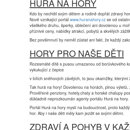
HURÁ NA HORY
Kdo by nechtěl svým dětem a rodině dopřát zdravý horsk
Nově vznikající portál
www.huranahory.cz
se od ostatní
všelikého druhu, šperky, oblečení ani dovolenou u moře
příznivé ceny, nabídky atrakcí, pobytů a skvělých záž
Bez povšimnutí by neměl zůstat ani fakt, že každý za
HORY PRO NAŠE DĚTI
Rozesmáté dítě s pusou umazanou od borůvkového koláč
vykukující z čepice
v bílích sněhových závějích, to jsou okamžiky, kterými
Tak hurá na hory! Dovolenou na horách, plnou výletů,
Prověřené penziony, hotely,chaty a horské chalupy posky
důkladně neprozkoumán agenty portálu Hurá na hory.
Portál Hurá na hory myslí na budouctnost, proto kaž
hor. Aby i naše děti měly kam jezdit se svými dětmi.
ZDRAVÍ A POHYB V KA