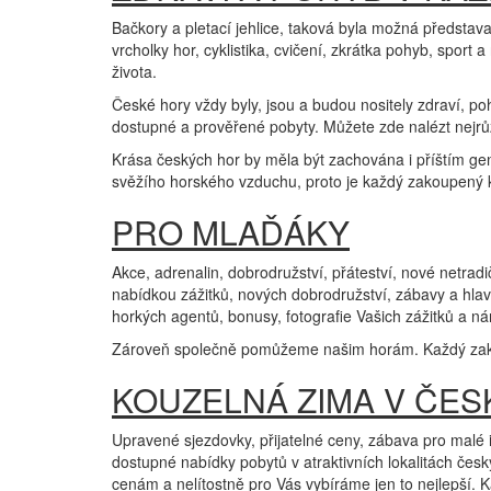
Bačkory a pletací jehlice, taková byla možná představa
vrcholky hor, cyklistika, cvičení, zkrátka pohyb, sport
života.
České hory vždy byly, jsou a budou nositely zdraví, p
dostupné a prověřené pobyty. Můžete zde nalézt nejrůzn
Krása českých hor by měla být zachována i příštím ge
svěžího horského vzduchu, proto je každý zakoupený 
PRO MLAĎÁKY
Akce, adrenalin, dobrodružství, přáteství, nové netrad
nabídkou zážitků, nových dobrodružství, zábavy a hlav
horkých agentů, bonusy, fotografie Vašich zážitků a ná
Zároveň společně pomůžeme našim horám. Každý zakou
KOUZELNÁ ZIMA V ČE
Upravené sjezdovky, přijatelné ceny, zábava pro malé i
dostupné nabídky pobytů v atraktivních lokalitách česk
cenám a nelítostně pro Vás vybíráme jen to nejlepší.