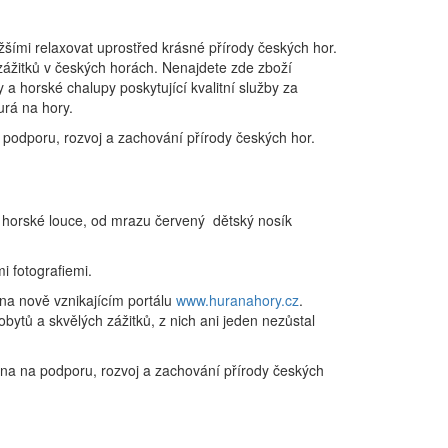
žšími relaxovat uprostřed krásné přírody českých hor.
 zážitků v českých horách. Nenajdete zde zboží
a horské chalupy poskytující kvalitní služby za
urá na hory.
podporu, rozvoj a zachování přírody českých hor.
a horské louce, od mrazu červený dětský nosík
i fotografiemi.
na nově vznikajícím portálu
www.huranahory.cz
.
obytů a skvělých zážitků, z nich ani jeden nezůstal
na na podporu, rozvoj a zachování přírody českých