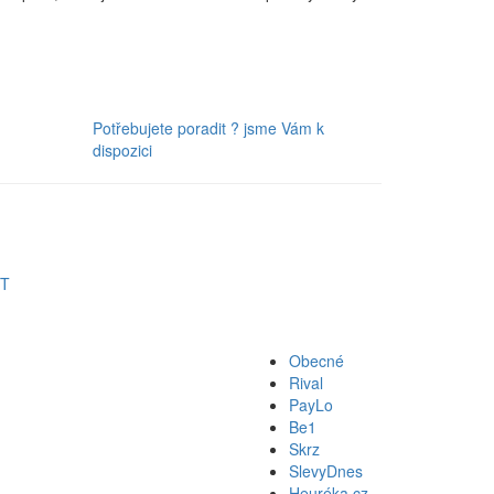
Potřebujete poradit ?
jsme Vám k
dispozici
ET
Obecné
Rival
PayLo
Be1
Skrz
SlevyDnes
Heuréka.cz