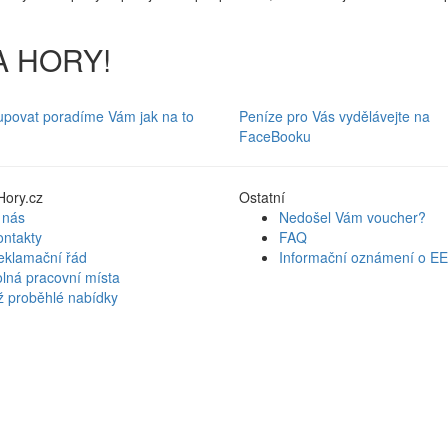
NA HORY!
upovat
poradíme Vám jak na to
Peníze pro Vás
vydělávejte na
FaceBooku
ory.cz
Ostatní
 nás
Nedošel Vám voucher?
ontakty
FAQ
eklamační řád
Informační oznámení o E
lná pracovní místa
ž proběhlé nabídky