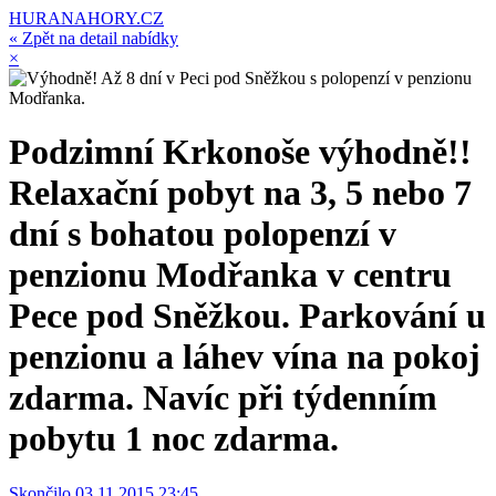
HURANAHORY.CZ
« Zpět na detail nabídky
×
Podzimní Krkonoše výhodně!!
Relaxační pobyt na 3, 5 nebo 7
dní s bohatou polopenzí v
penzionu Modřanka v centru
Pece pod Sněžkou. Parkování u
penzionu a láhev vína na pokoj
zdarma. Navíc při týdenním
pobytu 1 noc zdarma.
Skončilo 03.11.2015 23:45