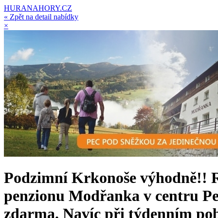
HURANAHORY.CZ
« Zpět na detail nabídky
×
Podzimní Krkonoše výhodně!! Re
penzionu Modřanka v centru Pec
zdarma. Navíc při týdenním po