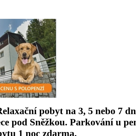
laxační pobyt na 3, 5 nebo 7 dní
e pod Sněžkou. Parkování u pen
bytu 1 noc zdarma.