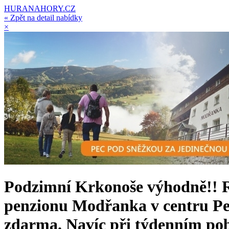
HURANAHORY.CZ
« Zpět na detail nabídky
×
Podzimní Krkonoše výhodně!! Re
penzionu Modřanka v centru Pec
zdarma. Navíc při týdenním po