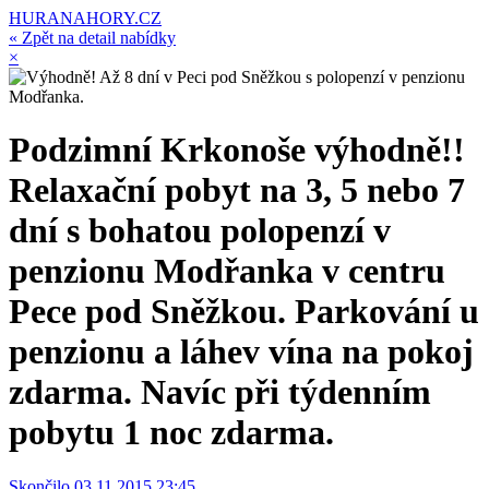
HURANAHORY.CZ
« Zpět na detail nabídky
×
Podzimní Krkonoše výhodně!!
Relaxační pobyt na 3, 5 nebo 7
dní s bohatou polopenzí v
penzionu Modřanka v centru
Pece pod Sněžkou. Parkování u
penzionu a láhev vína na pokoj
zdarma. Navíc při týdenním
pobytu 1 noc zdarma.
Skončilo 03.11.2015 23:45