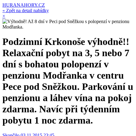
HURANAHORY.CZ
« Zpět na detail nabídky
×
Podzimní Krkonoše výhodně!!
Relaxační pobyt na 3, 5 nebo 7
dní s bohatou polopenzí v
penzionu Modřanka v centru
Pece pod Sněžkou. Parkování u
penzionu a láhev vína na pokoj
zdarma. Navíc při týdenním
pobytu 1 noc zdarma.
Skončilo 03.11.2015 23:45