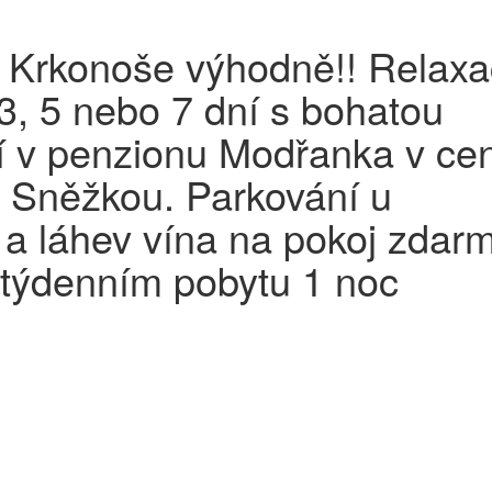
 Krkonoše výhodně!! Relaxa
3, 5 nebo 7 dní s bohatou
í v penzionu Modřanka v cen
 Sněžkou. Parkování u
a láhev vína na pokoj zdar
 týdenním pobytu 1 noc