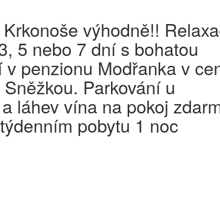
 Krkonoše výhodně!! Relaxa
3, 5 nebo 7 dní s bohatou
í v penzionu Modřanka v cen
 Sněžkou. Parkování u
a láhev vína na pokoj zdar
 týdenním pobytu 1 noc