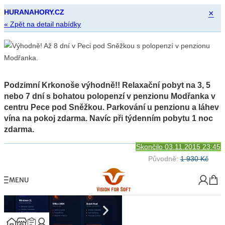
HURANAHORY.CZ
×
« Zpět na detail nabídky
Podzimní Krkonoše výhodně!! Relaxační pobyt na 3, 5
nebo 7 dní s bohatou polopenzí v penzionu Modřanka v
centru Pece pod Sněžkou. Parkování u penzionu a láhev
vína na pokoj zdarma. Navíc při týdenním pobytu 1 noc
zdarma.
Skončilo 03.11.2015 23:45
Původně:
1 930 Kč