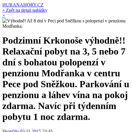
HURANAHORY.CZ
« Zpět na detail nabídky
×
Podzimní Krkonoše výhodně!!
Relaxační pobyt na 3, 5 nebo 7
dní s bohatou polopenzí v
penzionu Modřanka v centru
Pece pod Sněžkou. Parkování u
penzionu a láhev vína na pokoj
zdarma. Navíc při týdenním
pobytu 1 noc zdarma.
Skončilo 03.11.2015 23:45